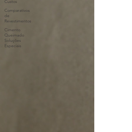
Custos
Comparativos
de
Revestimentos
Cimento
Queimado
Soluções
Especiais