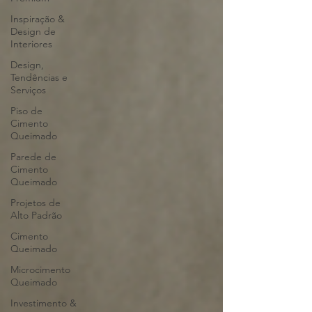
Inspiração &
Design de
Interiores
Design,
Tendências e
Serviços
Piso de
Cimento
Queimado
Parede de
Cimento
Queimado
Projetos de
Alto Padrão
Cimento
Queimado
Microcimento
Queimado
Investimento &