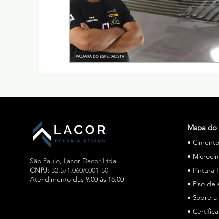
Mapa do 
• Ciment
• Microci
São Paulo,
Lacor Decor Ltda
CNPJ:
32.571.060/0001-50
• Pintura 
Atendimento das 9:00 às 18:00
• Piso de 
• Sobre a
Especialista em cimento queimado e microcimento em
São Paulo, a Lacor Decor atua há mais de 15 anos, a
• Certific