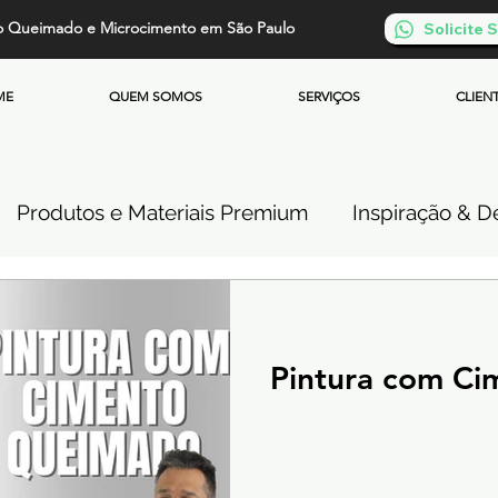
o Queimado e Microcimento em São Paulo
Solicite
ME
QUEM SOMOS
SERVIÇOS
CLIEN
Produtos e Materiais Premium
Inspiração & De
so de Cimento Queimado
Parede de Cimento Q
Pintura com C
 Queimado
Microcimento Queimado
Investi
Cimento Queimado Soluções Especiais