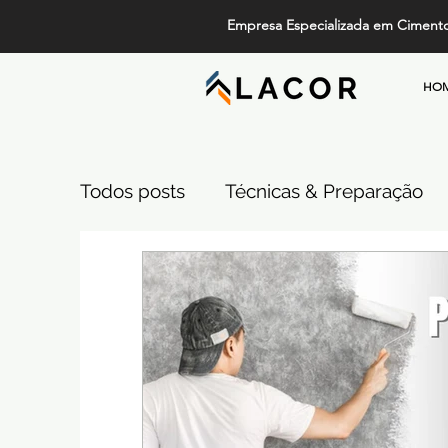
Empresa Especializada em Ciment
HO
Todos posts
Técnicas & Preparação
Design, Tendências e Serviços
Pi
Projetos de Alto Padrão
Cimento
Comparativos de Revestimentos