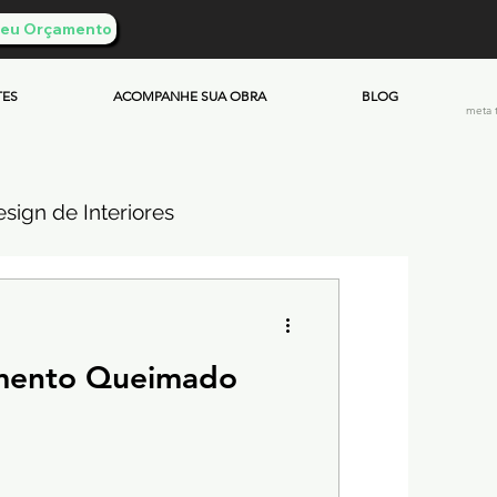
 Seu Orçamento
TES
ACOMPANHE SUA OBRA
BLOG
meta 
sign de Interiores
ueimado
imento Queimado
mento & Custos