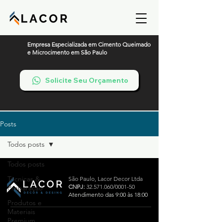
Empresa Especializada em Cimento Queimado
e Microcimento em São Paulo
Solicite Seu Orçamento
Posts
Todos posts
Todos posts
Técnicas &
São Paulo,
Lacor Decor Ltda
CNPJ:
32.571.060
/0001-50
Preparação
Atendimento das 9:00 às 18:00
Produtos e
Materiais
Premium