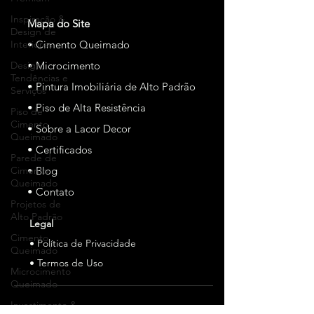
Inspiração &
Mapa do Site
Design de
Interiores
• Cimento Queimado
Design,
• Microcimento
Tendências e
• Pintura Imobiliária de Alto Padrão
Serviços
• Piso de Alta Resistência
Piso de
Cimento
• Sobre a Lacor Decor
Queimado
• Certificados
Parede de
Cimento
• Blog
Queimado
• Contato
Projetos de
Alto Padrão
Legal
Cimento
• Política de Privacidade
Queimado
• Termos de Uso
Microcimento
Queimado
Investimento &