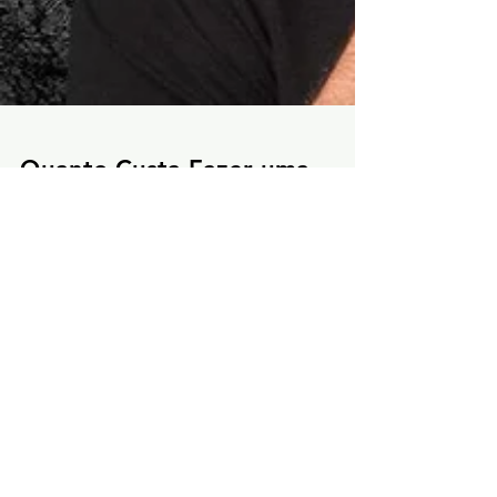
Quanto Custa Fazer uma
Parede ou Piso de
Cimento Queimado?
São Paulo,
Lacor Decor Ltda
CNPJ:
32.571.060
/0001-50