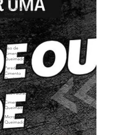
Inspiração &
Design de
Interiores
Design,
Tendências e
Serviços
Piso de
Cimento
Queimado
Parede de
Cimento
Queimado
Projetos de
Alto Padrão
Cimento
Queimado
Microcimento
Queimado
Investimento &