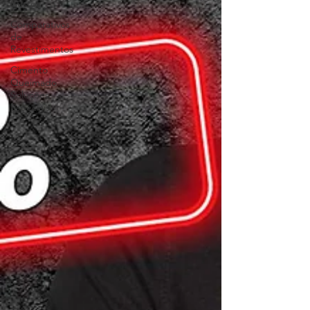
Custos
Comparativos
de
Revestimentos
Cimento
Queimado
Soluções
Especiais