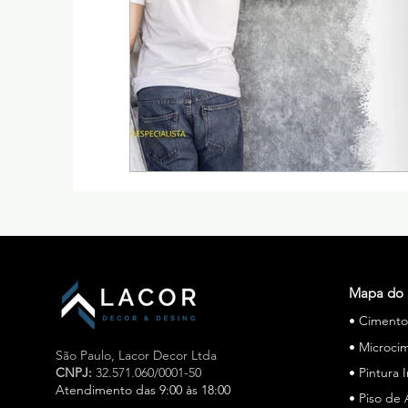
Mapa do 
• Ciment
• Microci
São Paulo,
Lacor Decor Ltda
CNPJ:
32.571.060/0001-50
• Pintura 
Atendimento das 9:00 às 18:00
• Piso de 