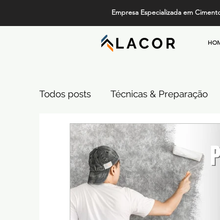
Empresa Especializada em Ciment
HO
Todos posts
Técnicas & Preparação
Design, Tendências e Serviços
Pi
Projetos de Alto Padrão
Cimento
Comparativos de Revestimentos