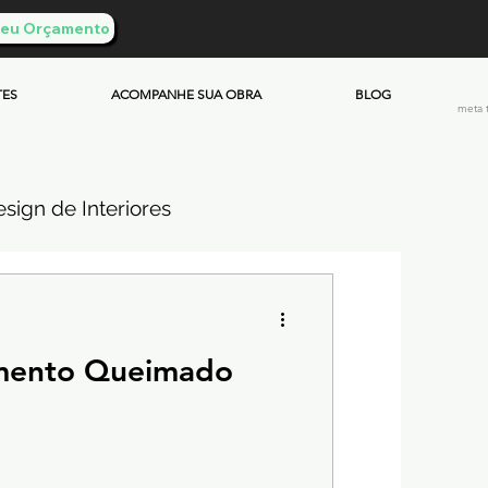
 Seu Orçamento
TES
ACOMPANHE SUA OBRA
BLOG
meta 
sign de Interiores
ueimado
imento Queimado
mento & Custos