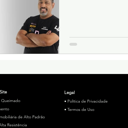
Site
Legal
o Queimado
• Política de Privacidade
mento
• Termos de Uso
Imobiliária de Alto Padrão
Alta Resistência