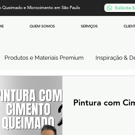
o Queimado e Microcimento em São Paulo
Solicite
ME
QUEM SOMOS
SERVIÇOS
CLIEN
Produtos e Materiais Premium
Inspiração & De
so de Cimento Queimado
Parede de Cimento Q
Pintura com C
 Queimado
Microcimento Queimado
Investi
Cimento Queimado Soluções Especiais