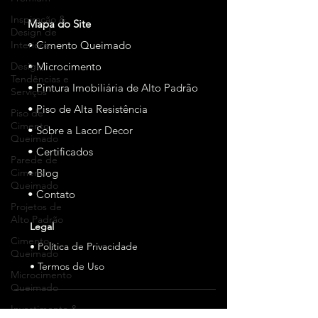
Inspiração &
Mapa do Site
Design de
Interiores
• Cimento Queimado
Design,
• Microcimento
Tendências e
• Pintura Imobiliária de Alto Padrão
Serviços
• Piso de Alta Resistência
Piso de
Cimento
• Sobre a Lacor Decor
Queimado
• Certificados
Parede de
Cimento
• Blog
Queimado
• Contato
Projetos de
Alto Padrão
Legal
Cimento
• Política de Privacidade
Queimado
• Termos de Uso
Microcimento
Queimado
Investimento &