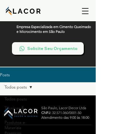
Empresa Especializada em Cimento Queimado
e Microcimento em São Paulo
Solicite Seu Orçamento
Posts
Todos posts
Todos posts
Técnicas &
São Paulo,
Lacor Decor Ltda
CNPJ:
32.571.060
/0001-50
Preparação
Atendimento das 9:00 às 18:00
Produtos e
Materiais
Premium