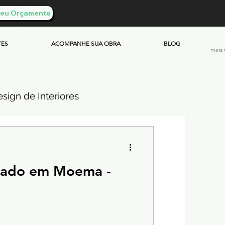
 Seu Orçamento
TES
ACOMPANHE SUA OBRA
BLOG
meta 
sign de Interiores
ueimado
mado em Moema -
mento & Custos