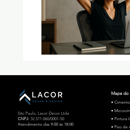
Mapa do 
• Ciment
• Microci
São Paulo,
Lacor Decor Ltda
CNPJ:
32.571.060/0001-50
• Pintura 
Atendimento das 9:00 às 18:00
• Piso de 