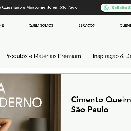
o Queimado e Microcimento em São Paulo
Solicite
ME
QUEM SOMOS
SERVIÇOS
CLIEN
Produtos e Materiais Premium
Inspiração & De
so de Cimento Queimado
Parede de Cimento Q
Cimento Quei
 Queimado
Microcimento Queimado
Investi
São Paulo
Cimento Queimado Soluções Especiais