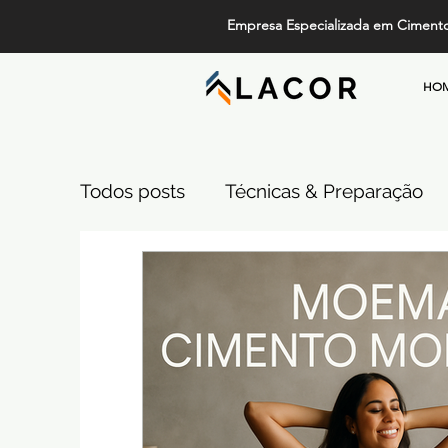
Empresa Especializada em Ciment
HO
Todos posts
Técnicas & Preparação
Design, Tendências e Serviços
Pi
Projetos de Alto Padrão
Cimento
Comparativos de Revestimentos