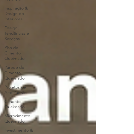
Inspiração &
Design de
Interiores
Design,
Tendências e
Serviços
Piso de
Cimento
Queimado
Parede de
Cimento
Queimado
Projetos de
Alto Padrão
Cimento
Queimado
Microcimento
Queimado
Investimento &