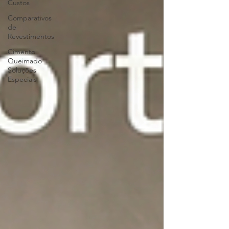
Custos
Comparativos
de
Revestimentos
Cimento
Queimado
Soluções
Especiais