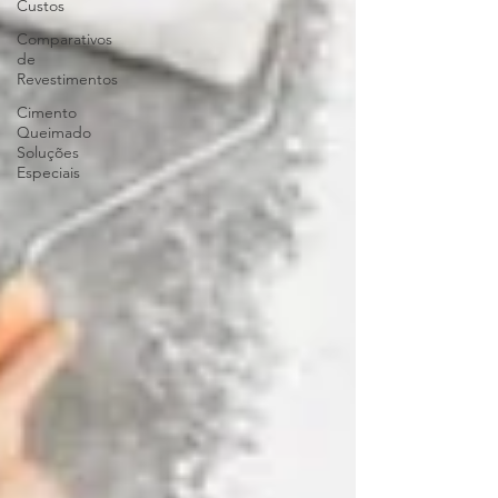
Custos
Comparativos
de
Revestimentos
Cimento
Queimado
Soluções
Especiais