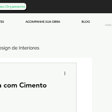
 Seu Orçamento
TES
ACOMPANHE SUA OBRA
BLOG
meta 
sign de Interiores
ueimado
 com Cimento
mento & Custos