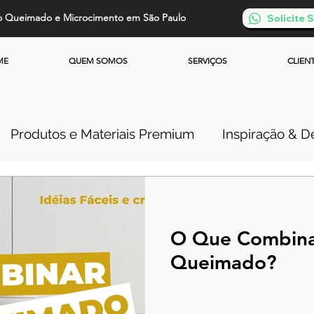
o Queimado e Microcimento em São Paulo
Solicite
ME
QUEM SOMOS
SERVIÇOS
CLIEN
Produtos e Materiais Premium
Inspiração & De
so de Cimento Queimado
Parede de Cimento Q
O Que Combina
 Queimado
Microcimento Queimado
Investi
Queimado?
Cimento Queimado Soluções Especiais