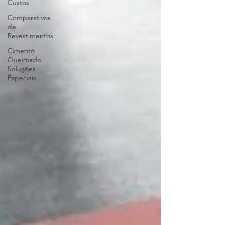
Custos
Comparativos
de
Revestimentos
Cimento
Queimado
Soluções
Especiais