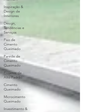
Inspiração &
Design de
Interiores
Design,
Tendências e
Serviços
Piso de
Cimento
Queimado
Parede de
Cimento
Queimado
Projetos de
Alto Padrão
Cimento
Queimado
Microcimento
Queimado
Investimento &