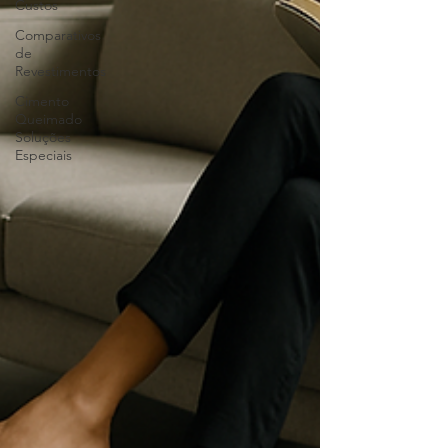
Custos
Comparativos
de
Revestimentos
Cimento
Queimado
Soluções
Especiais