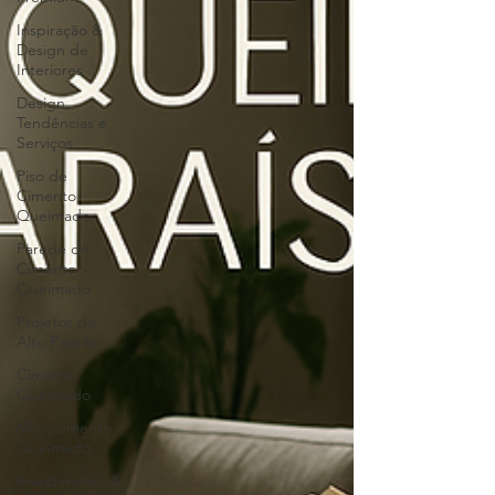
Inspiração &
Design de
Interiores
Design,
Tendências e
Serviços
Piso de
Cimento
Queimado
Parede de
Cimento
Queimado
Projetos de
Alto Padrão
Cimento
Queimado
Microcimento
Queimado
Investimento &