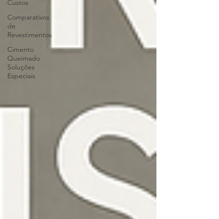
Custos
Comparativos
de
Revestimentos
Cimento
Queimado
Soluções
Especiais