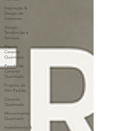
Inspiração &
Design de
Interiores
Design,
Tendências e
Serviços
Piso de
Cimento
Queimado
Parede de
Cimento
Queimado
Projetos de
Alto Padrão
Cimento
Queimado
Microcimento
Queimado
Investimento &