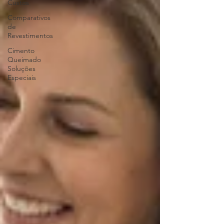
Custos
Comparativos
de
Revestimentos
Cimento
Queimado
Soluções
Especiais