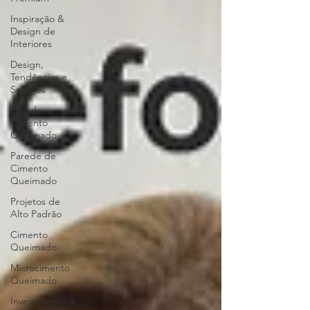
Inspiração &
Design de
Interiores
Design,
Tendências e
Serviços
Piso de
Cimento
Queimado
Parede de
Cimento
Queimado
Projetos de
Alto Padrão
Cimento
Queimado
Microcimento
Queimado
Investimento &