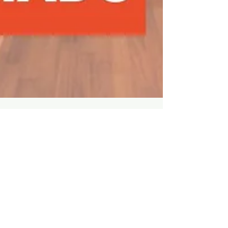
Como medir a parede
para aplicar Cimento
Queimado