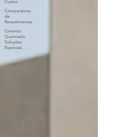
Custos
Comparativos
de
Revestimentos
Cimento
Queimado
Soluções
Especiais