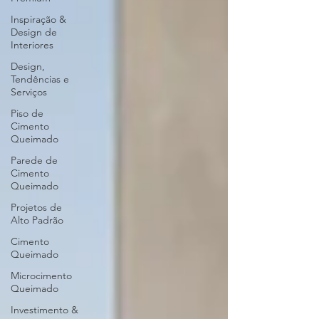
Inspiração &
Design de
Interiores
Design,
Tendências e
Serviços
Piso de
Cimento
Queimado
Parede de
Cimento
Queimado
Projetos de
Alto Padrão
Cimento
Queimado
Microcimento
Queimado
Investimento &