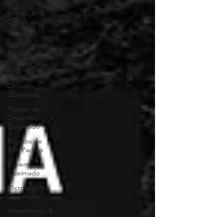
Inspiração &
Design de
Interiores
Design,
Tendências e
Serviços
Piso de
Cimento
Queimado
Parede de
Cimento
Queimado
Projetos de
Alto Padrão
Cimento
Queimado
Microcimento
Queimado
Investimento &