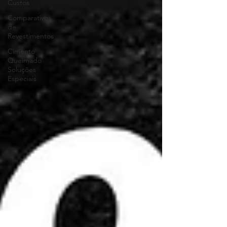
Custos
Comparativos
de
Revestimentos
Cimento
Queimado
Soluções
Especiais