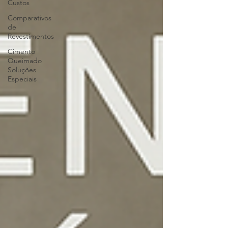
Custos
Comparativos
de
Revestimentos
Cimento
Queimado
Soluções
Especiais