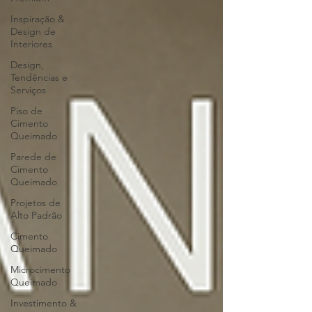
Inspiração &
Design de
Interiores
Design,
Tendências e
Serviços
Piso de
Cimento
Queimado
Parede de
Cimento
Queimado
Projetos de
Alto Padrão
Cimento
Queimado
Microcimento
Queimado
Investimento &