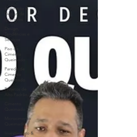
Inspiração &
Design de
Interiores
Design,
Tendências e
Serviços
Piso de
Cimento
Queimado
Parede de
Cimento
Queimado
Projetos de
Alto Padrão
Cimento
Queimado
Microcimento
Queimado
Investimento &