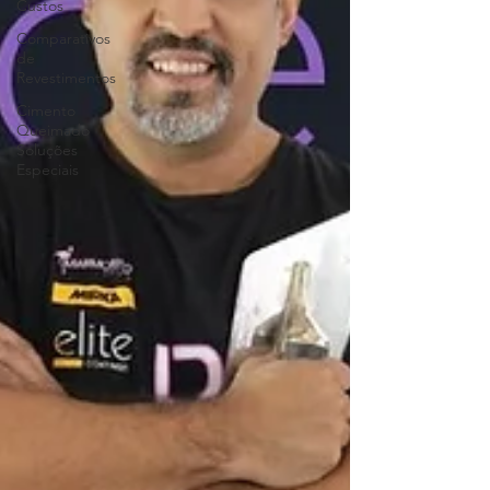
Custos
Comparativos
de
Revestimentos
Cimento
Queimado
Soluções
Especiais