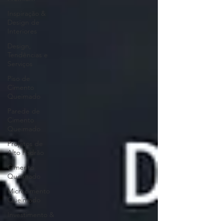
Inspiração &
Design de
Interiores
Design,
Tendências e
Serviços
Piso de
Cimento
Queimado
Parede de
Cimento
Queimado
Projetos de
Alto Padrão
Cimento
Queimado
Microcimento
Queimado
Investimento &