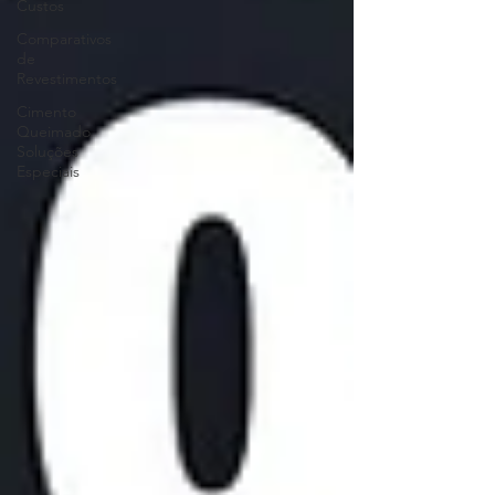
Custos
Comparativos
de
Revestimentos
Cimento
Queimado
Soluções
Especiais