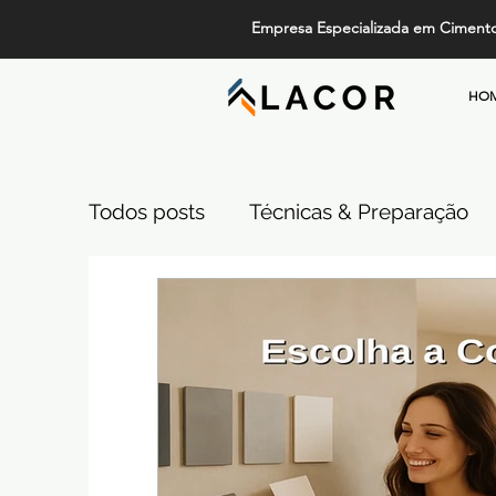
Empresa Especializada em Ciment
HO
Todos posts
Técnicas & Preparação
Design, Tendências e Serviços
Pi
Projetos de Alto Padrão
Cimento
Comparativos de Revestimentos