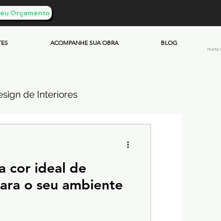
 Seu Orçamento
TES
ACOMPANHE SUA OBRA
BLOG
meta 
sign de Interiores
ueimado
 cor ideal de
mento & Custos
ara o seu ambiente