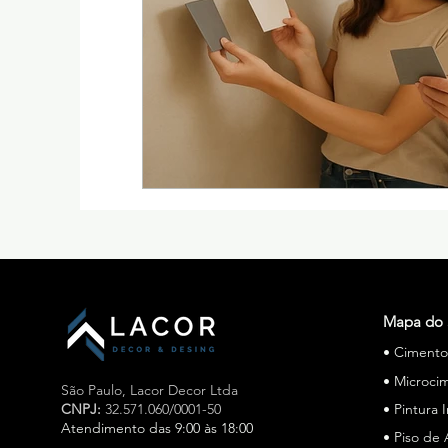
Mapa do 
• Ciment
• Microci
São Paulo,
Lacor Decor Ltda
CNPJ:
32.571.060/0001-50
• Pintura 
Atendimento das 9:00 às 18:00
• Piso de 