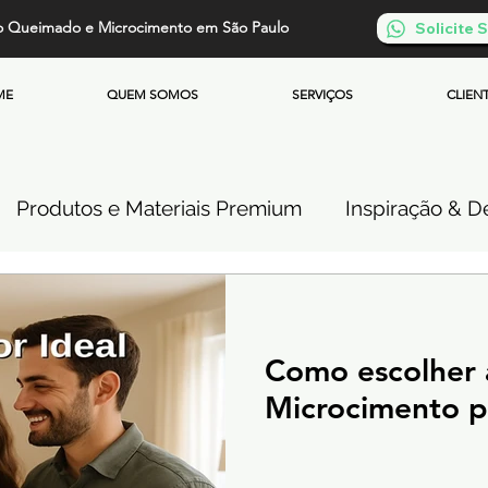
o Queimado e Microcimento em São Paulo
Solicite
ME
QUEM SOMOS
SERVIÇOS
CLIEN
Produtos e Materiais Premium
Inspiração & De
so de Cimento Queimado
Parede de Cimento Q
Como escolher a
 Queimado
Microcimento Queimado
Investi
Microcimento p
Cimento Queimado Soluções Especiais