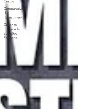
Custos
Comparativos
de
Revestimentos
Cimento
Queimado
Soluções
Especiais