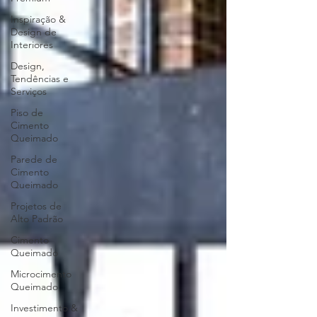
Inspiração &
Design de
Interiores
Design,
Tendências e
Serviços
Piso de
Cimento
Queimado
Parede de
Cimento
Queimado
Projetos de
Alto Padrão
Cimento
Queimado
Microcimento
Queimado
Investimento &