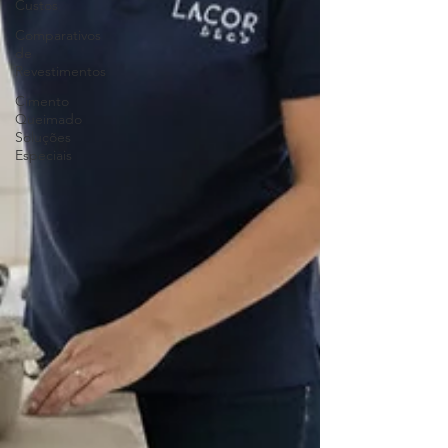
Custos
Comparativos
de
Revestimentos
Cimento
Queimado
Soluções
Especiais