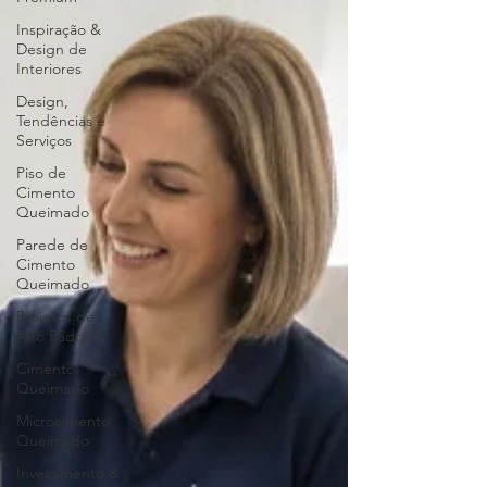
Inspiração &
Design de
Interiores
Design,
Tendências e
Serviços
Piso de
Cimento
Queimado
Parede de
Cimento
Queimado
Projetos de
Alto Padrão
Cimento
Queimado
Microcimento
Queimado
Investimento &