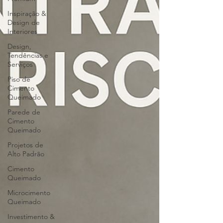
Inspiração &
Design de
Interiores
Design,
Tendências e
Serviços
Piso de
Cimento
Queimado
Parede de
Cimento
Queimado
Projetos de
Alto Padrão
Cimento
Queimado
Microcimento
Queimado
Investimento &