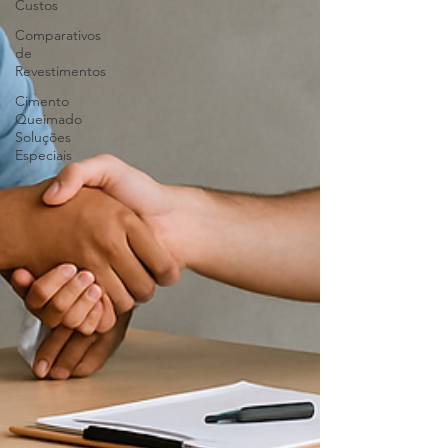
Custos
Comparativos
de
Revestimentos
Cimento
Queimado
Soluções
Especiais