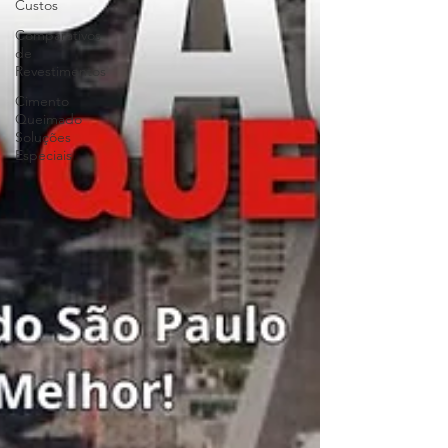
Custos
Comparativos
de
Revestimentos
Cimento
Queimado
Soluções
Especiais