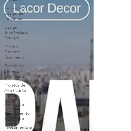
Inspiração &
Design de
Interiores
Design,
Tendências e
Serviços
Piso de
Cimento
Queimado
Parede de
Cimento
Queimado
Projetos de
Alto Padrão
Cimento
Queimado
Microcimento
Queimado
Investimento &