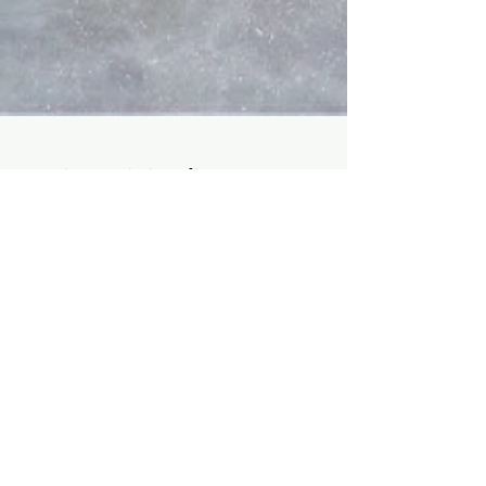
Design minimalista com
acabamento premium
em cimento queimado.
São Paulo,
Lacor Decor Ltda
CNPJ:
32.571.060
/0001-50
Atendimento das 9:00 às 18:00