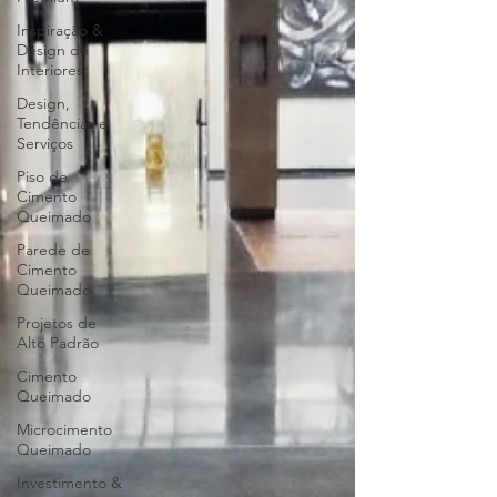
Inspiração &
Design de
Interiores
Design,
Tendências e
Serviços
Piso de
Cimento
Queimado
Parede de
Cimento
Queimado
Projetos de
Alto Padrão
Cimento
Queimado
Microcimento
Queimado
Investimento &