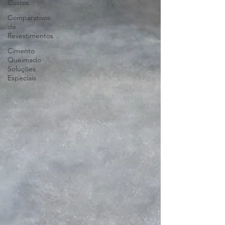
Custos
Comparativos
de
Revestimentos
Cimento
Queimado
Soluções
Especiais