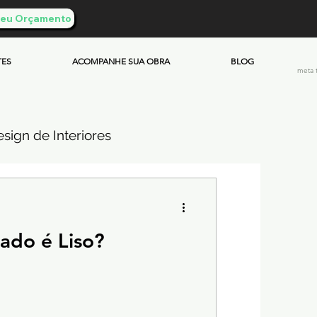
 Seu Orçamento
TES
ACOMPANHE SUA OBRA
BLOG
meta 
sign de Interiores
ueimado
ado é Liso?
mento & Custos