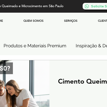
o Queimado e Microcimento em São Paulo
Solicite
ME
QUEM SOMOS
SERVIÇOS
CLIEN
Produtos e Materiais Premium
Inspiração & De
so de Cimento Queimado
Parede de Cimento Q
Cimento Queim
 Queimado
Microcimento Queimado
Investi
Cimento Queimado Soluções Especiais