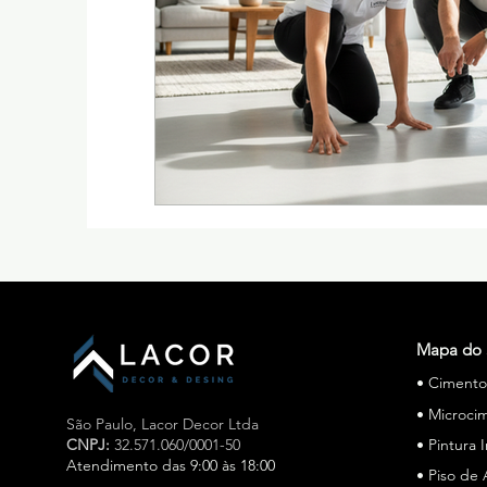
Mapa do 
• Ciment
• Microci
São Paulo,
Lacor Decor Ltda
CNPJ:
32.571.060/0001-50
• Pintura 
Atendimento das 9:00 às 18:00
• Piso de 