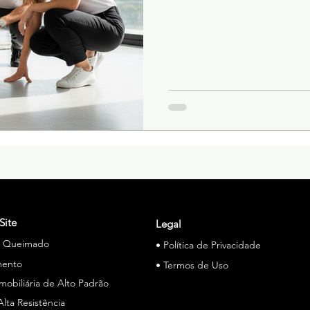
Site
Legal
o Queimado
• Política de Privacidade
mento
• Termos de Uso
Imobiliária de Alto Padrão
Alta Resistência