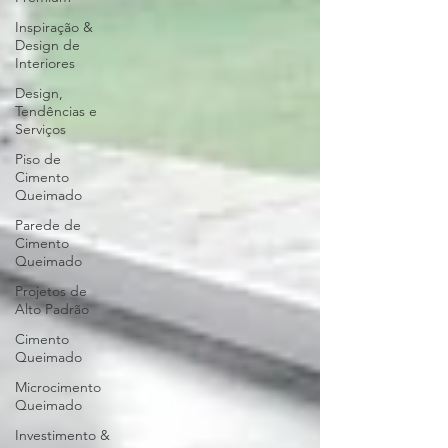
Inspiração &
Design de
Interiores
Design,
Tendências e
Serviços
Piso de
Cimento
Queimado
Parede de
Cimento
Queimado
Projetos de
Alto Padrão
Cimento
Queimado
Microcimento
Queimado
Investimento &