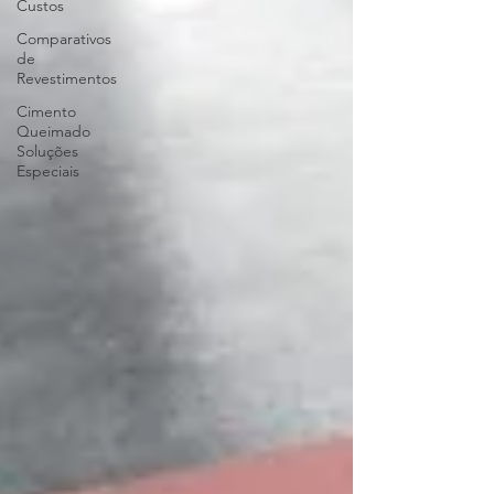
Custos
Comparativos
de
Revestimentos
Cimento
Queimado
Soluções
Especiais