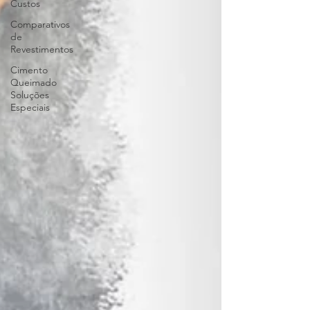
Custos
Comparativos
de
Revestimentos
Cimento
Queimado
Soluções
Especiais