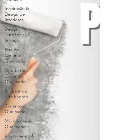
Inspiração &
Design de
Interiores
Design,
Tendências e
Serviços
Piso de
Cimento
Queimado
Parede de
Cimento
Queimado
Projetos de
Alto Padrão
Cimento
Queimado
Microcimento
Queimado
Investimento &