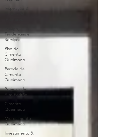
Inspiração &
Design de
Interiores
Design,
Tendências e
Serviços
Piso de
Cimento
Queimado
Parede de
Cimento
Queimado
Projetos de
Alto Padrão
Cimento
Queimado
Microcimento
Queimado
Investimento &