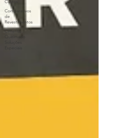
Custos
Comparativos
de
Revestimentos
Cimento
Queimado
Soluções
Especiais