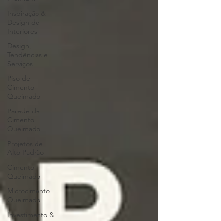
Inspiração &
Design de
Interiores
Design,
Tendências e
Serviços
Piso de
Cimento
Queimado
Parede de
Cimento
Queimado
Projetos de
Alto Padrão
Cimento
Queimado
Microcimento
Queimado
Investimento &