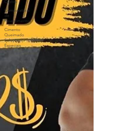
Custos
Comparativos
de
Revestimentos
Cimento
Queimado
Soluções
Especiais