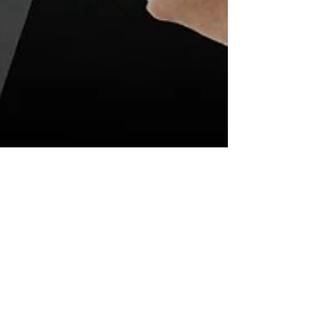
O Mito do "Cimento
Queimado Barato"