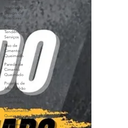
Inspiração &
Design de
Interiores
Design,
Tendências e
Serviços
Piso de
Cimento
Queimado
Parede de
Cimento
Queimado
Projetos de
Alto Padrão
Cimento
Queimado
Microcimento
Queimado
Investimento &