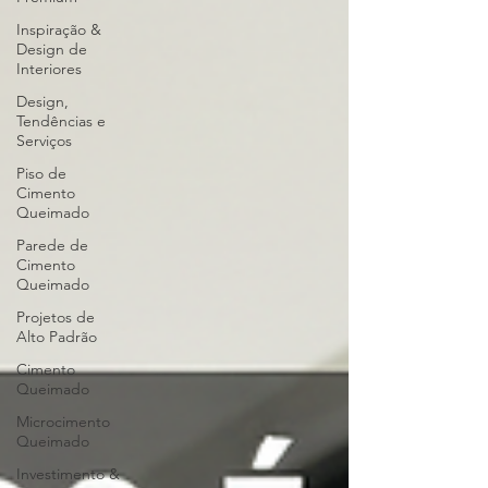
Inspiração &
Design de
Interiores
Design,
Tendências e
Serviços
Piso de
Cimento
Queimado
Parede de
Cimento
Queimado
Projetos de
Alto Padrão
Cimento
Queimado
Microcimento
Queimado
Investimento &