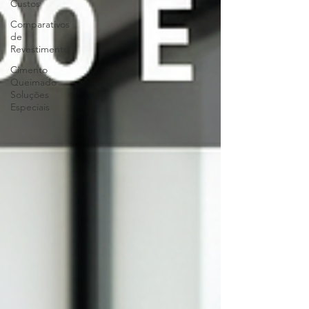
Custos
Comparativos
de
Revestimentos
Cimento
Queimado
Soluções
Especiais