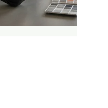
Qual o melhor Cimento
Queimado pronto para
piso?
São Paulo,
Lacor Decor Ltda
CNPJ:
32.571.060
/0001-50