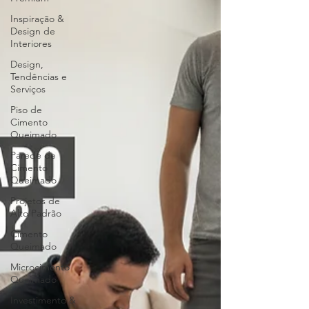
Inspiração &
Design de
Interiores
Design,
Tendências e
Serviços
Piso de
Cimento
Queimado
Parede de
Cimento
Queimado
Projetos de
Alto Padrão
Cimento
Queimado
Microcimento
Queimado
Investimento &