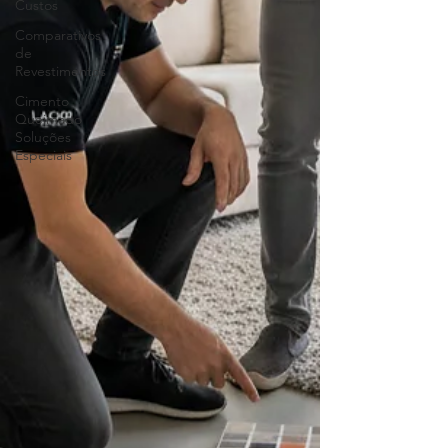
Custos
Comparativos
de
Revestimentos
Cimento
Queimado
Soluções
Especiais