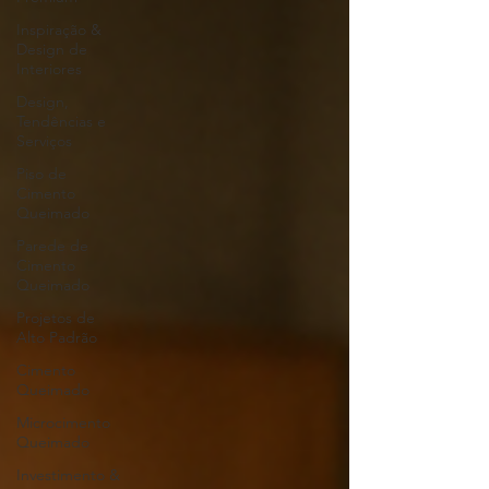
Inspiração &
Design de
Interiores
Design,
Tendências e
Serviços
Piso de
Cimento
Queimado
Parede de
Cimento
Queimado
Projetos de
Alto Padrão
Cimento
Queimado
Microcimento
Queimado
Investimento &