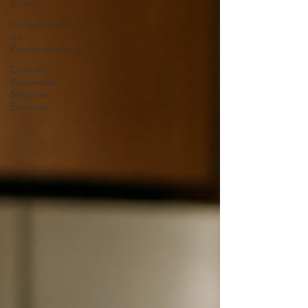
Custos
Comparativos
de
Revestimentos
Cimento
Queimado
Soluções
Especiais