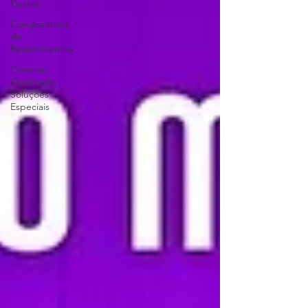
Custos
Comparativos
de
Revestimentos
Cimento
Queimado
Soluções
Especiais