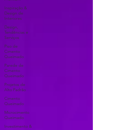
Inspiração &
Design de
Interiores
Design,
Tendências e
Serviços
Piso de
Cimento
Queimado
Parede de
Cimento
Queimado
Projetos de
Alto Padrão
Cimento
Queimado
Microcimento
Queimado
Investimento &