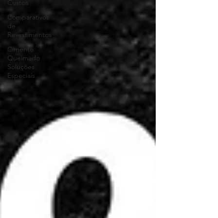
Custos
Comparativos
de
Revestimentos
Cimento
Queimado
Soluções
Especiais