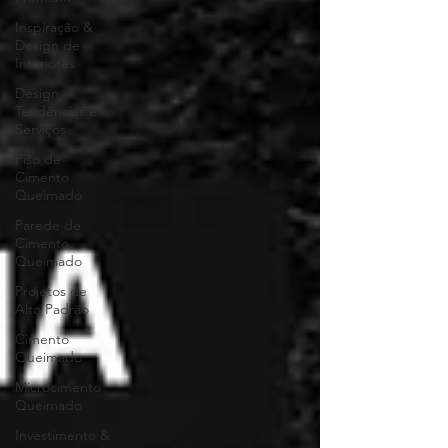
Inspiração &
Design de
Interiores
Design,
Tendências e
Serviços
Piso de
Cimento
Queimado
Parede de
Cimento
Queimado
Projetos de
Alto Padrão
Cimento
Queimado
Microcimento
Queimado
Investimento &