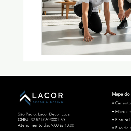
Mapa do 
• Ciment
• Microci
São Paulo,
Lacor Decor Ltda
CNPJ:
32.571.060/0001-50
• Pintura 
Atendimento das 9:00 às 18:00
• Piso de 