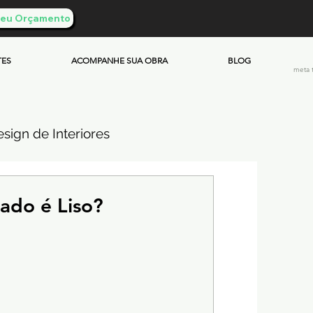
 Seu Orçamento
TES
ACOMPANHE SUA OBRA
BLOG
meta 
sign de Interiores
ueimado
ado é Liso?
mento & Custos