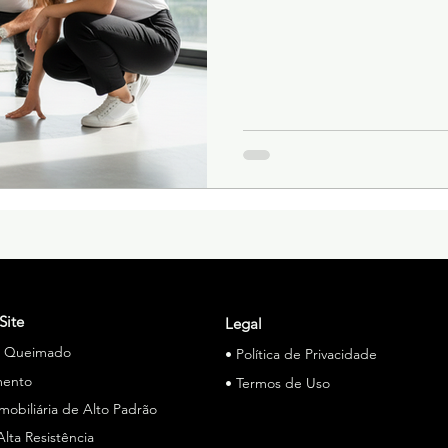
Site
Legal
o Queimado
• Política de Privacidade
mento
• Termos de Uso
Imobiliária de Alto Padrão
Alta Resistência