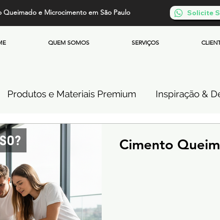
o Queimado e Microcimento em São Paulo
Solicite
ME
QUEM SOMOS
SERVIÇOS
CLIEN
Produtos e Materiais Premium
Inspiração & De
so de Cimento Queimado
Parede de Cimento Q
Cimento Queim
 Queimado
Microcimento Queimado
Investi
Cimento Queimado Soluções Especiais