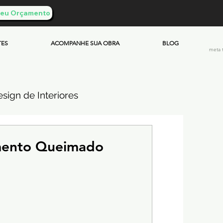
 Seu Orçamento
TES
ACOMPANHE SUA OBRA
BLOG
meta 
sign de Interiores
ueimado
mento Queimado
mento & Custos