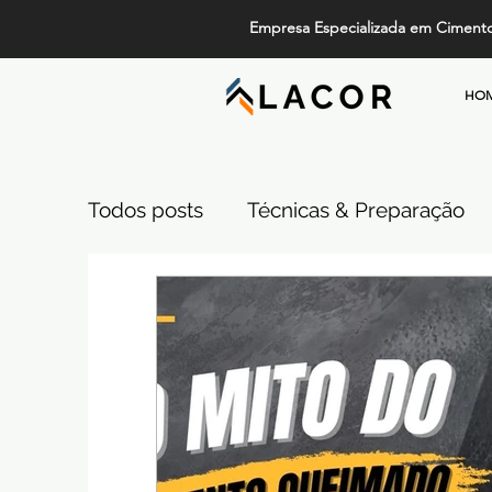
Empresa Especializada em Ciment
HO
Todos posts
Técnicas & Preparação
Design, Tendências e Serviços
Pi
Projetos de Alto Padrão
Cimento
Comparativos de Revestimentos