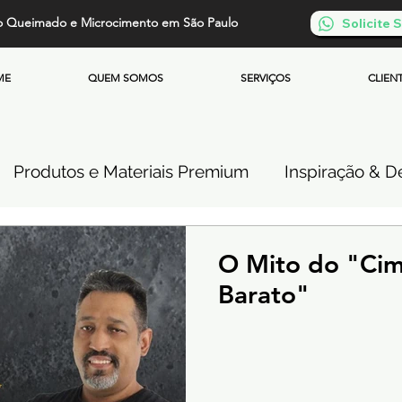
o Queimado e Microcimento em São Paulo
Solicite
ME
QUEM SOMOS
SERVIÇOS
CLIEN
Produtos e Materiais Premium
Inspiração & De
so de Cimento Queimado
Parede de Cimento Q
O Mito do "Ci
Barato"
 Queimado
Microcimento Queimado
Investi
Cimento Queimado Soluções Especiais