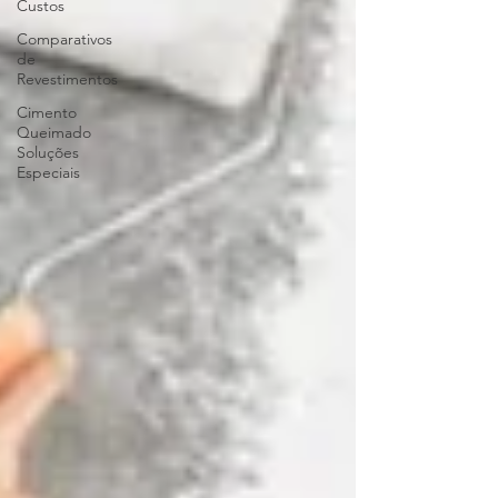
Custos
Comparativos
de
Revestimentos
Cimento
Queimado
Soluções
Especiais