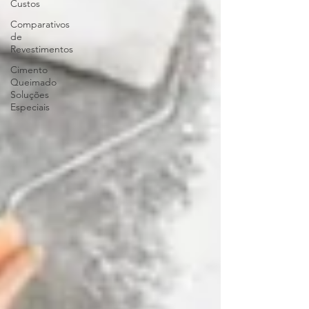
Custos
Comparativos
de
Revestimentos
Cimento
Queimado
Soluções
Especiais