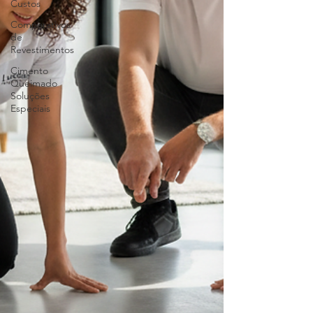
Custos
Comparativos
de
Revestimentos
Cimento
Queimado
Soluções
Especiais