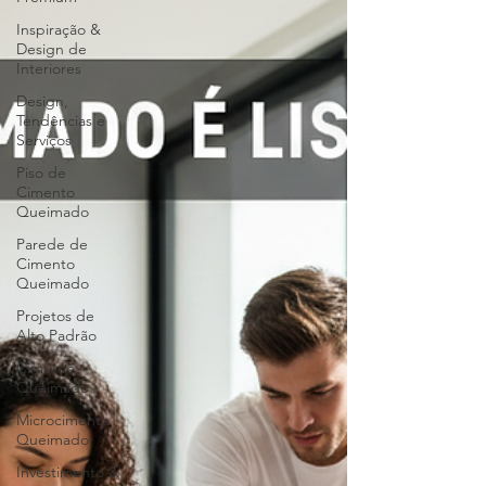
Inspiração &
Design de
Interiores
Design,
Tendências e
Serviços
Piso de
Cimento
Queimado
Parede de
Cimento
Queimado
Projetos de
Alto Padrão
Cimento
Queimado
Microcimento
Queimado
Investimento &