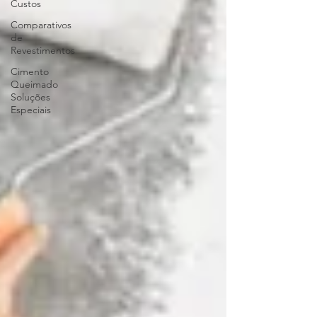
Custos
Comparativos
de
Revestimentos
Cimento
Queimado
Soluções
Especiais