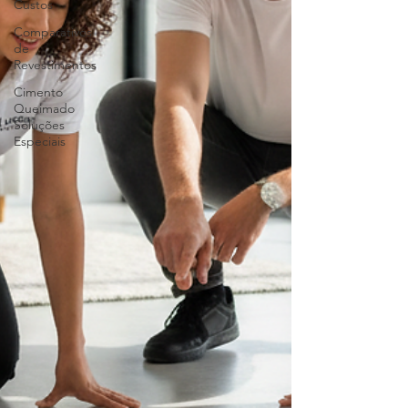
Custos
Comparativos
de
Revestimentos
Cimento
Queimado
Soluções
Especiais