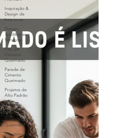
Inspiração &
Design de
Interiores
Design,
Tendências e
Serviços
Piso de
Cimento
Queimado
Parede de
Cimento
Queimado
Projetos de
Alto Padrão
Cimento
Queimado
Microcimento
Queimado
Investimento &