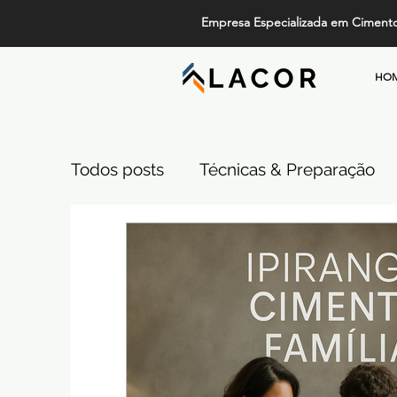
Empresa Especializada em Ciment
HO
Todos posts
Técnicas & Preparação
Design, Tendências e Serviços
Pi
Projetos de Alto Padrão
Cimento
Comparativos de Revestimentos