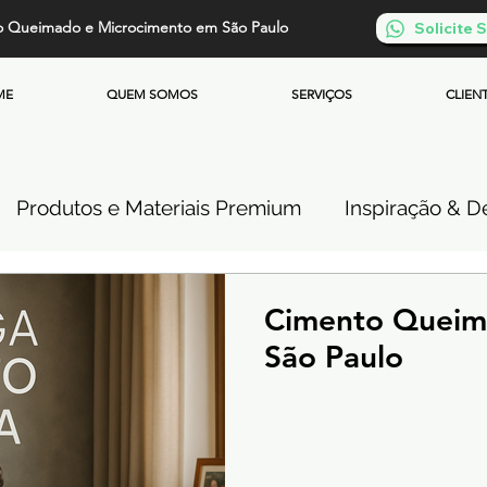
o Queimado e Microcimento em São Paulo
Solicite
ME
QUEM SOMOS
SERVIÇOS
CLIEN
Produtos e Materiais Premium
Inspiração & De
so de Cimento Queimado
Parede de Cimento Q
Cimento Queima
São Paulo
 Queimado
Microcimento Queimado
Investi
Cimento Queimado Soluções Especiais