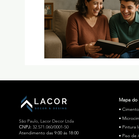
Mapa do 
• Ciment
• Microci
São Paulo,
Lacor Decor Ltda
CNPJ:
32.571.060/0001-50
• Pintura 
Atendimento das 9:00 às 18:00
• Piso de 