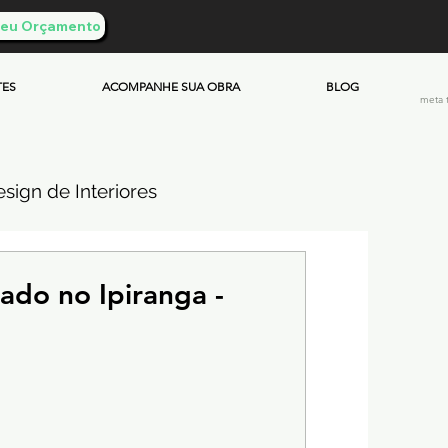
 Seu Orçamento
TES
ACOMPANHE SUA OBRA
BLOG
meta 
sign de Interiores
ueimado
do no Ipiranga -
mento & Custos