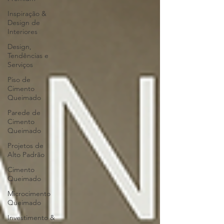
Inspiração &
Design de
Interiores
Design,
Tendências e
Serviços
Piso de
Cimento
Queimado
Parede de
Cimento
Queimado
Projetos de
Alto Padrão
Cimento
Queimado
Microcimento
Queimado
Investimento &