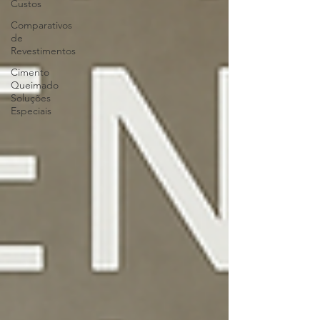
Custos
Comparativos
de
Revestimentos
Cimento
Queimado
Soluções
Especiais