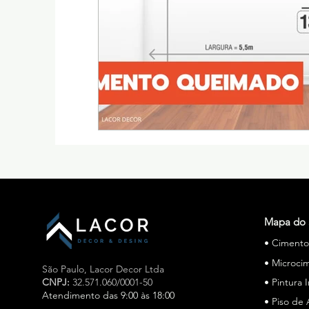
Mapa do 
• Ciment
• Microci
São Paulo,
Lacor Decor Ltda
CNPJ:
32.571.060/0001-50
• Pintura 
Atendimento das 9:00 às 18:00
• Piso de 