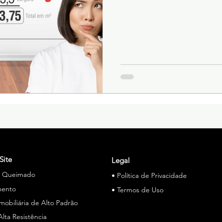
Site
Legal
o Queimado
• Política de Privacidade
mento
• Termos de Uso
Imobiliária de Alto Padrão
Alta Resistência