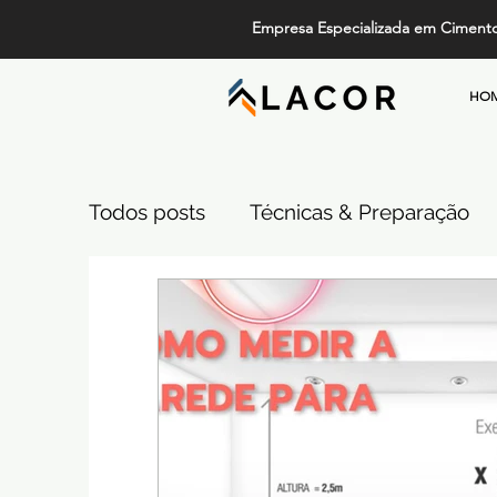
Empresa Especializada em Ciment
HO
Todos posts
Técnicas & Preparação
Design, Tendências e Serviços
Pi
Projetos de Alto Padrão
Cimento
Comparativos de Revestimentos