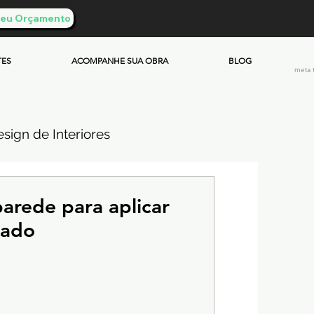
 Seu Orçamento
TES
ACOMPANHE SUA OBRA
BLOG
meta 
sign de Interiores
ueimado
arede para aplicar
mado
mento & Custos