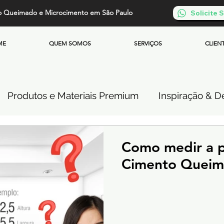
o Queimado e Microcimento em São Paulo
Solicite
ME
QUEM SOMOS
SERVIÇOS
CLIEN
Produtos e Materiais Premium
Inspiração & De
so de Cimento Queimado
Parede de Cimento Q
Como medir a p
Cimento Quei
 Queimado
Microcimento Queimado
Investi
Cimento Queimado Soluções Especiais