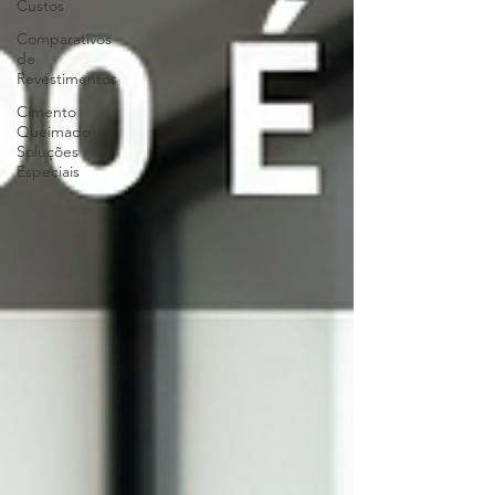
Custos
Comparativos
de
Revestimentos
Cimento
Queimado
Soluções
Especiais