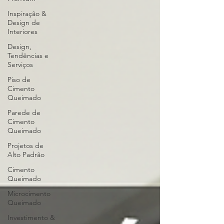
Inspiração &
Design de
Interiores
Design,
Tendências e
Serviços
Piso de
Cimento
Queimado
Parede de
Cimento
Queimado
Projetos de
Alto Padrão
Cimento
Queimado
Microcimento
Queimado
Investimento &