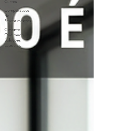
Custos
Comparativos
de
Revestimentos
Cimento
Queimado
Soluções
Especiais