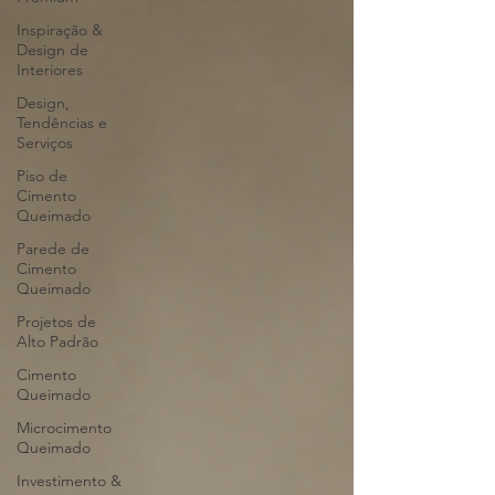
Inspiração &
Design de
Interiores
Design,
Tendências e
Serviços
Piso de
Cimento
Queimado
Parede de
Cimento
Queimado
Projetos de
Alto Padrão
Cimento
Queimado
Microcimento
Queimado
Investimento &