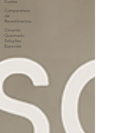
Custos
Comparativos
de
Revestimentos
Cimento
Queimado
Soluções
Especiais